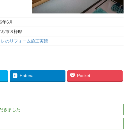
16年6月
すみ市Ｓ様邸
イレのリフォーム施工実績
Hatena
Pocket
だきました