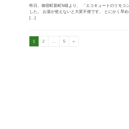
昨日、御宿町新町N様より、 「エコキュートのリモコ
した。 お湯が使えないと大変不便です。 とにかく早
[…]
1
2
…
5
»