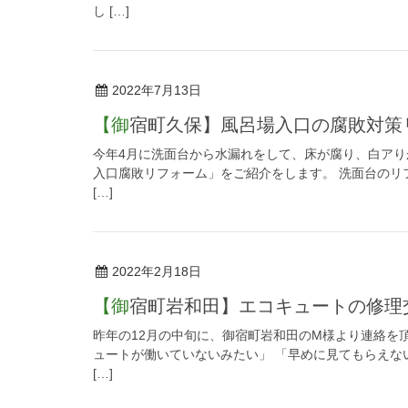
し […]
2022年7月13日
【御宿町久保】風呂場入口の腐敗対
今年4月に洗面台から水漏れをして、床が腐り、白アり
入口腐敗リフォーム」をご紹介をします。 洗面台のリ
[…]
2022年2月18日
【御宿町岩和田】エコキュートの修理
昨年の12月の中旬に、御宿町岩和田のM様より連絡を
ュートが働いていないみたい」 「早めに見てもらえな
[…]