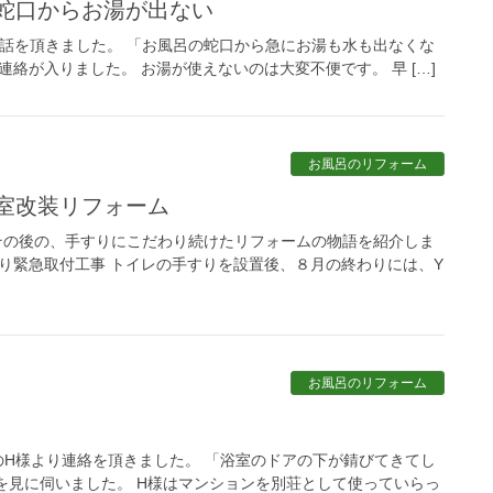
の蛇口からお湯が出ない
電話を頂きました。 「お風呂の蛇口から急にお湯も水も出なくな
絡が入りました。 お湯が使えないのは大変不便です。 早 […]
お風呂のリフォーム
浴室改装リフォーム
その後の、手すりにこだわり続けたリフォームの物語を紹介しま
すり緊急取付工事 トイレの手すりを設置後、８月の終わりには、Y
お風呂のリフォーム
H様より連絡を頂きました。 「浴室のドアの下が錆びてきてし
を見に伺いました。 H様はマンションを別荘として使っていらっ