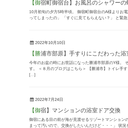
【御宿町御宿台】お風呂のシャワー
10月初旬の夕方5時半頃。 御宿町御宿台のA様よりお
ってしまったの」 「すぐに見てもらえない？」 と緊急連
2022年10月10日
【勝浦市部原】手すりにこだわった
今年のお盆の時にお世話になった勝浦市部原のY様。 
す。 ＜８月のブログはこちら＞ 【勝浦市】トイレ手
[…]
2022年7月24日
【御宿】マンションの浴室ドア交換
御宿にある目の前が海が見渡せるリゾートマンションの
まって汚いので、交換がしたいんだけど・・・」 状況