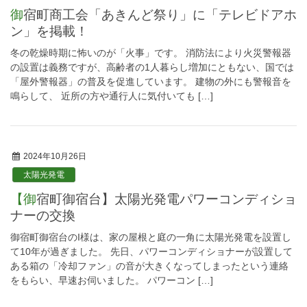
御宿町商工会「あきんど祭り」に「テレビドアホ
ン」を掲載！
冬の乾燥時期に怖いのが「火事」です。 消防法により火災警報器
の設置は義務ですが、高齢者の1人暮らし増加にともない、国では
「屋外警報器」の普及を促進しています。 建物の外にも警報音を
鳴らして、 近所の方や通行人に気付いても […]
2024年10月26日
太陽光発電
【御宿町御宿台】太陽光発電パワーコンディショ
ナーの交換
御宿町御宿台のI様は、家の屋根と庭の一角に太陽光発電を設置し
て10年が過ぎました。 先日、パワーコンディショナーが設置して
ある箱の「冷却ファン」の音が大きくなってしまったという連絡
をもらい、早速お伺いました。 パワーコン […]