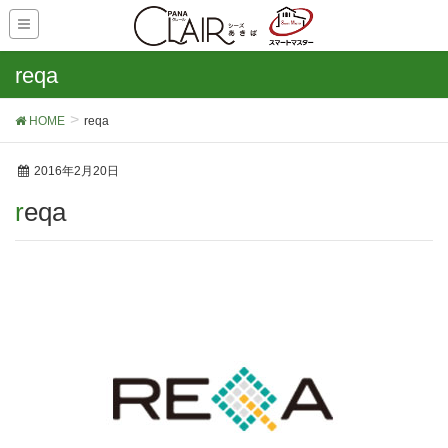
reqa
HOME
reqa
2016年2月20日
reqa