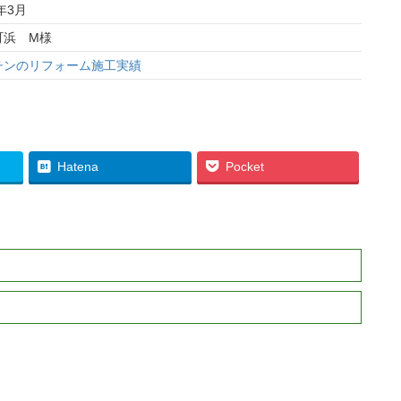
7年3月
町浜 M様
チンのリフォーム施工実績
Hatena
Pocket