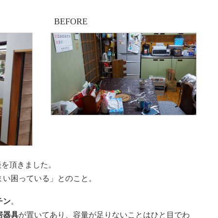
BEFORE
談を頂きました。
まい困っている」とのこと。
チン
。
房器具
が置いてあり、容量が足りないことはひと目でわ