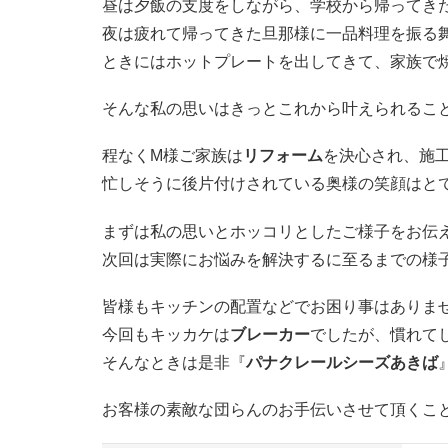
昼は夕飯の支度をしながら、学校から帰ってき
夜は疲れて帰ってきた旦那様に一品料理を振る
ときにはホットプレートを出してきて、家族で
そんな私の思いはきっとこれから叶えられるこ
程なくM様ご家族は
リフォーム
を決心され、施
忙しそうに後片付けされている奥様の笑顔はと
まずは私の思いとホッコリとしたご様子をお伝
次回は実際にお悩みを解決するに至るまでの様
皆様もキッチンの配置などでお困り事はありま
今回もキッカケは
ブレーカー
でしたが、慣れて
そんなときは是非『
パナクレールシーズあきば
お客様の素敵な団らんのお手伝いさせて頂くこ