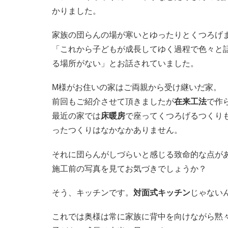
かりました。
家族の団らんの場が寒いとゆったりとくつろげ
「これから子どもが成長してゆく過程で色々と
る場所がない」とお話されていました。
M様がお住いの家はご両親から受け継いだ家。
前回もご紹介させて頂きましたが
在来工法
で作
最近の家では
床暖房
で座ってくつろげるつくり
ったつくりはなかなかありません。
それに団らんがしづらいと感じる致命的な点が
施工前の写真を見てお気づきでしょうか？
そう、キッチンです。
対面式キッチン
じゃない
これでは奥様は常に家族に背中を向けながら黙