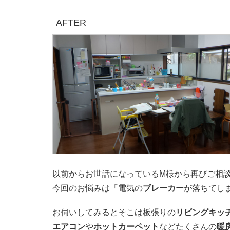
AFTER
以前からお世話になっているM様から再びご相
今回のお悩みは「電気の
ブレーカー
が落ちてし
お伺いしてみるとそこは板張りの
リビングキッ
エアコン
や
ホットカーペット
などたくさんの
暖