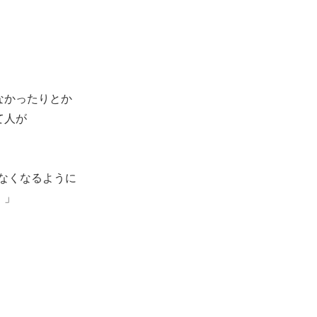
。
なかったりとか
て人が
えなくなるように
。」