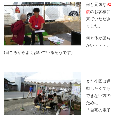
何と元気な
90
歳
のお客様に
来ていただき
ました。
何と体が柔ら
かい・・・。
(日ごろからよく歩いているそうです）
また今回は運
動したくても
できない方の
ために
「自宅の電子