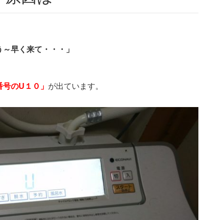
う～早く来て・・・」
番号のU１０」
が出ています。