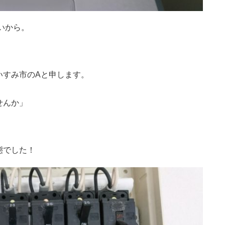
いから。
いすみ市のAと申します。
。
せんか」
態でした！