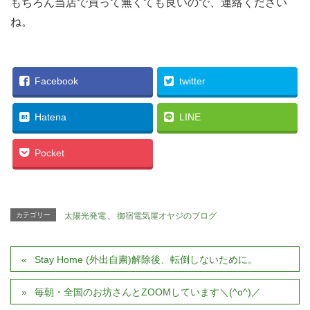
もちろん当店で買って無くても良いので、連絡ください
ね。
Facebook
twitter
Hatena
LINE
Pocket
カテゴリー
太陽光発電
、
御宿電気屋オヤジのブログ
Stay Home (外出自粛)解除後、転倒しないために。
毎朝・全国のお坊さんとZOOMしています＼(^o^)／