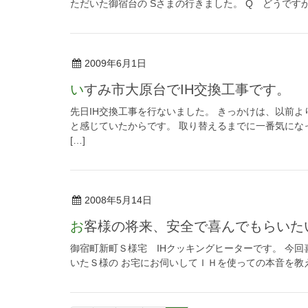
ただいた御宿台の Sさまの行きました。 Q どうですか
2009年6月1日
いすみ市大原台でIH交換工事です。
先日IH交換工事を行ないました。 きっかけは、以前
と感じていたからです。 取り替えるまでに一番気にな
[…]
2008年5月14日
お客様の将来、安全で喜んでもらい
御宿町新町Ｓ様宅 IHクッキングヒーターです。 今
いたＳ様の お宅にお伺いしてＩＨを使っての本音を教え