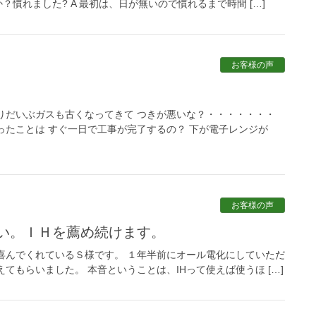
？慣れました? A 最初は、日が無いので慣れるまで時間 […]
お客様の声
よりだいぶガスも古くなってきて つきが悪いな？・・・・・・・
ったことは すぐ一日で工事が完了するの？ 下が電子レンジが
お客様の声
たい。ＩＨを薦め続けます。
回喜んでくれているＳ様です。 １年半前にオール電化にしていただ
てもらいました。 本音ということは、IHって使えば使うほ […]