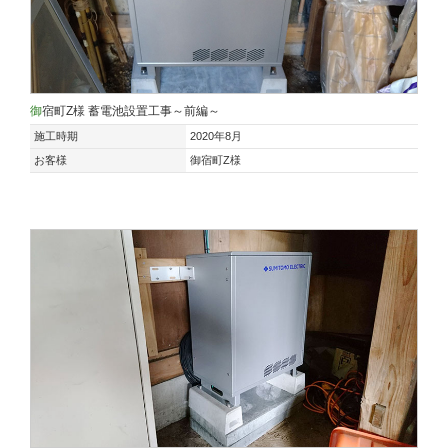
御宿町Z様 蓄電池設置工事～前編～
施工時期
2020年8月
お客様
御宿町Z様