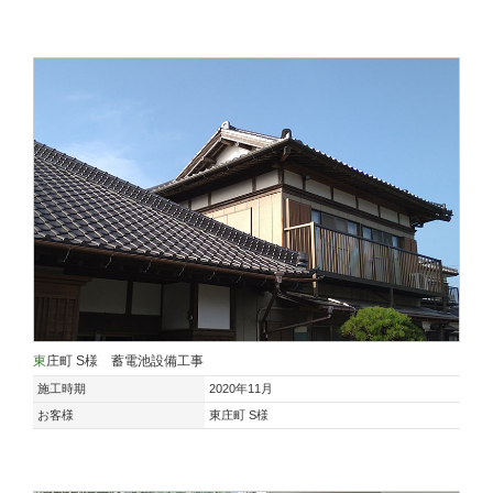
東庄町 S様 蓄電池設備工事
施工時期
2020年11月
お客様
東庄町 S様