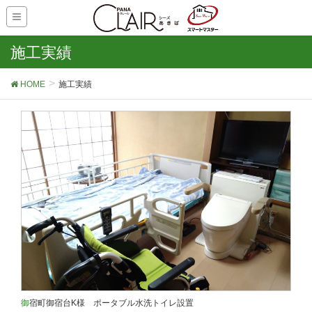
施工実績
HOME
施工実績
御宿町御宿台K様 ポータブル水洗トイレ設置