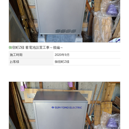
御宿町Z様 蓄電池設置工事～後編～
施工時期
2020年9月
お客様
御宿町Z様