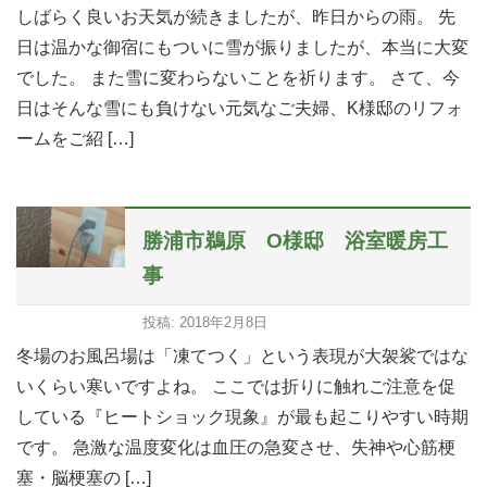
しばらく良いお天気が続きましたが、昨日からの雨。 先
日は温かな御宿にもついに雪が振りましたが、本当に大変
でした。 また雪に変わらないことを祈ります。 さて、今
日はそんな雪にも負けない元気なご夫婦、K様邸のリフォ
ームをご紹 […]
勝浦市鵜原 O様邸 浴室暖房工
事
投稿: 2018年2月8日
冬場のお風呂場は「凍てつく」という表現が大袈裟ではな
いくらい寒いですよね。 ここでは折りに触れご注意を促
している『ヒートショック現象』が最も起こりやすい時期
です。 急激な温度変化は血圧の急変させ、失神や心筋梗
塞・脳梗塞の […]